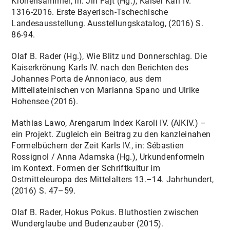
Kronensammler, in: Jiri Fajt (Hg.), Kaiser Karl IV.
1316-2016. Erste Bayerisch-Tschechische
Landesausstellung. Ausstellungskatalog, (2016) S.
86-94.
Olaf B. Rader (Hg.), Wie Blitz und Donnerschlag. Die
Kaiserkrönung Karls IV. nach den Berichten des
Johannes Porta de Annoniaco, aus dem
Mittellateinischen von Marianna Spano und Ulrike
Hohensee (2016).
Mathias Lawo, Arengarum Index Karoli IV. (AIKIV.) –
ein Projekt. Zugleich ein Beitrag zu den kanzleinahen
Formelbüchern der Zeit Karls IV., in: Sébastien
Rossignol / Anna Adamska (Hg.), Urkundenformeln
im Kontext. Formen der Schriftkultur im
Ostmitteleuropa des Mittelalters 13.–14. Jahrhundert,
(2016) S. 47–59.
Olaf B. Rader, Hokus Pokus. Bluthostien zwischen
Wunderglaube und Budenzauber (2015).