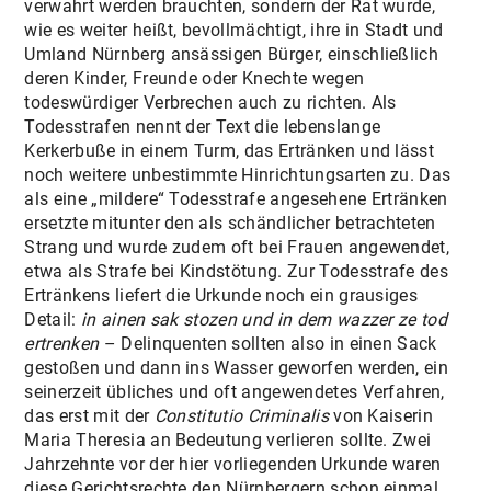
verwahrt werden brauchten, sondern der Rat wurde,
wie es weiter heißt, bevollmächtigt, ihre in Stadt und
Umland Nürnberg ansässigen Bürger, einschließlich
deren Kinder, Freunde oder Knechte wegen
todeswürdiger Verbrechen auch zu richten. Als
Todesstrafen nennt der Text die lebenslange
Kerkerbuße in einem Turm, das Ertränken und lässt
noch weitere unbestimmte Hinrichtungsarten zu. Das
als eine „mildere“ Todesstrafe angesehene Ertränken
ersetzte mitunter den als schändlicher betrachteten
Strang und wurde zudem oft bei Frauen angewendet,
etwa als Strafe bei Kindstötung. Zur Todesstrafe des
Ertränkens liefert die Urkunde noch ein grausiges
Detail:
in ainen sak stozen und in dem wazzer ze tod
ertrenken
– Delinquenten sollten also in einen Sack
gestoßen und dann ins Wasser geworfen werden, ein
seinerzeit übliches und oft angewendetes Verfahren,
das erst mit der
Constitutio Criminalis
von Kaiserin
Maria Theresia an Bedeutung verlieren sollte. Zwei
Jahrzehnte vor der hier vorliegenden Urkunde waren
diese Gerichtsrechte den Nürnbergern schon einmal