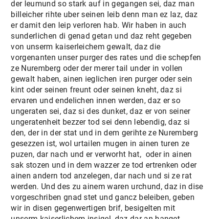
der leumund so stark auf in gegangen sei, daz man
billeicher rihte uber seinen leib denn man ez laz, daz
er damit den leip verloren hab. Wir haben in auch
sunderlichen di genad getan und daz reht gegeben
von unserm kaiserleichem gewalt, daz die
vorgenanten unser purger des rates und die schepfen
ze Nuremberg oder der merer tail under in vollen
gewalt haben, ainen ieglichen iren purger oder sein
kint oder seinen freunt oder seinen kneht, daz si
ervaren und endelichen innen werden, daz er so
ungeraten sei, daz si des dunket, daz er von seiner
ungeratenheit bezzer tod sei denn lebendig, daz si
den, der in der stat und in dem gerihte ze Nuremberg
gesezzen ist, wol urtailen mugen in ainen turen ze
puzen, dar nach und er verworht hat, oder in ainen
sak stozen und in dem wazzer ze tod ertrenken oder
ainen andern tod anzelegen, dar nach und si ze rat
werden. Und des zu ainem waren urchund, daz in dise
vorgeschriben gnad stet und gancz beleiben, geben
wir in disen gegenwertigen brif, besigelten mit
unserm kaiserlichem insigel, daz dar an hanget.