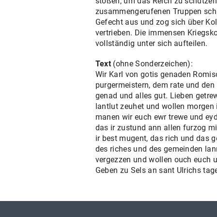
stoßen, um das Reich zu schützen.
zusammengerufenen Truppen schlie
Gefecht aus und zog sich über Ko
vertrieben. Die immensen Kriegsko
vollständig unter sich aufteilen.
Text
(ohne Sonderzeichen):
Wir Karl von gotis genaden Romisc
purgermeistern, dem rate und den 
genad und alles gut. Lieben getrew
lantlut zeuhet und wollen morgen
manen wir euch ewr trewe und eyde,
das ir zustund ann allen furzog m
ir best mugent, das rich und das 
des riches und des gemeinden lann
vergezzen und wollen ouch euch un
Geben zu Sels an sant Ulrichs tage