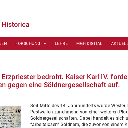
Historica
NEN
FORSCHUNG
LEHRE
MGH DIGITAL
AKTUEL
FUNDSTÜCKE
PUBLIKATIONEN
 Erzpriester bedroht. Kaiser Karl IV. ford
n gegen eine Söldnergesellschaft auf.
Seit Mitte des 14. Jahrhunderts wurde Weste
Pestwellen zunehmend von einer weiteren Pla
Söldnergesellschaften. Dabei handelt es si
“arbeitslosen” Söldnern, die zuvor von einem K