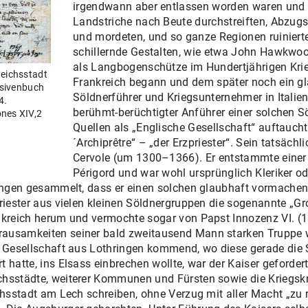
irgendwann aber entlassen worden waren und
Landstriche nach Beute durchstreiften, Abzugs
und mordeten, und so ganze Regionen ruiniert
schillernde Gestalten, wie etwa John Hawkwood
als Langbogenschütze im Hundertjährigen Kri
Reichsstadt
Frankreich begann und dem später noch ein gl
ssivenbuch
Söldnerführer und Kriegsunternehmer in Italien 
4.
berühmt-berüchtigter Anführer einer solchen S
ones XIV,2
Quellen als „Englische Gesellschaft“ auftaucht
´Archiprêtre“ – „der Erzpriester“. Sein tatsäch
Cervole (um 1300–1366). Er entstammte einer
Périgord und war wohl ursprünglich Kleriker od
rungen gesammelt, dass er einen solchen glaubhaft vormachen
zpriester aus vielen kleinen Söldnergruppen die sogenannte 
ankreich herum und vermochte sogar von Papst Innozenz VI. (
ausamkeiten seiner bald zweitausend Mann starken Truppe wa
er Gesellschaft aus Lothringen kommend, wo diese gerade die
hatte, ins Elsass einbrechen wollte, war der Kaiser gefordert. 
ichsstädte, weiterer Kommunen und Fürsten sowie die Krieg
ichsstadt am Lech schreiben, ohne Verzug mit aller Macht „zu