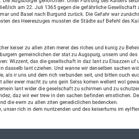
 Die Augsburger gehorchten. Unter Führung des Kaisers selb
ßlich am 22. Juli 1365 gegen die gefährliche Gesellschaft 
lmar und Basel nach Burgund zurück. Die Gefahr war zunächst
sten des Heereszuges mussten die Städte auf Befehl des Kais
her keiser zu allen ziten merer des riches und kunig zu Beh
burgern gemeinclichen der stat zu Augspurg, unsern und des 
en: Wizzent, das die gesellschaft in daz lant zu Elsazzen uf u
 in dasselb lant cziehen. Und wanne wir denselben sachen wi
 als ir uns und dem rich verbunden seit, und bitten ouch euc
it aller ewer macht zu uns gein Selss komen wellent wol gewa
gemein lant wider die geselschaft zu schirmen und zu schutzen
dez, daz wir ewr trew in den sachen befinden ernstlichen. D
d die ewrn zu allen ziten genediclichen bedencken.
, unser rich in dem nuntzenden und des keisertums im eylften