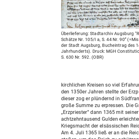
Überlieferung: Stadtarchiv Augsburg “
Schätze Nr. 105/I a, S. 44 Nr. 90” (=Mi
der Stadt Augsburg, Bucheintrag des 1
Jahrhunderts). Druck: MGH Constituti
S. 630 Nr. 592. (OBR)
kirchlichen Kreisen so viel Erfah
den 1350er Jahren stellte der Er
dieser zog er plündernd in Südfr
große Summe zu erpressen. Die Gr
„Erzpriester“ dann 1365 mit sein
achtzehntausend Gulden erleichtert 
Kriegsmacht der elsässischen Re
Am 4. Juli 1365 ließ er an die Re