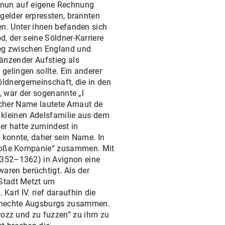
 nun auf eigene Rechnung
gelder erpressten, brannten
en. Unter ihnen befanden sich
, der seine Söldner-Karriere
eg zwischen England und
änzender Aufstieg als
gelingen sollte. Ein anderer
öldnergemeinschaft, die in den
, war der sogenannte „l
licher Name lautete Arnaut de
 kleinen Adelsfamilie aus dem
er hatte zumindest in
 konnte, daher sein Name. In
„Große Kompanie“ zusammen. Mit
1352–1362) in Avignon eine
ren berüchtigt. Als der
 Stadt Metzt um
Karl IV. rief daraufhin die
sknechte Augsburgs zusammen.
 rozz und zu fuzzen“ zu ihm zu