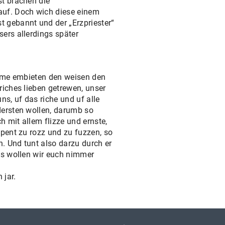
st brachen die
auf. Doch wich diese einem
 gebannt und der „Erzpriester“
ers allerdings später
eime embieten den weisen den
riches lieben getrewen, unser
ns, uf das riche und uf alle
dersten wollen, darumb so
h mit allem flizze und ernste,
pent zu rozz und zu fuzzen, so
. Und tunt also darzu durch er
es wollen wir euch nimmer
 jar.