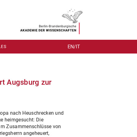
EN/IT
LES
ert Augsburg zur
uropa nach Heuschrecken und
ge heimgesucht: Die
ch um Zusammenschlüsse von
riegsherrn angeheuert,