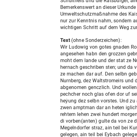
Schultheiß und die Ratsbürger, all
Bemerkenswert an dieser Urkunde i
Umweltschutzmaßnahme des Kaiser
nur zur Kenntnis nahm, sondern au
wichtigen Schritt auf dem Weg zu
Text
(ohne Sonderzeichen):
Wir Ludowig von gotes gnaden Romis
angesehen habn den grozzen gebre
moht dem lande und der stat ze Nu
hernach geschriben sten; und da vo
ze machen dar auf. Den selbn gebr
Nurnberg, dez Waltstromeirs und de
abgenomen genczlich. Und wollen 
pechcher noch glas ofen dor uf s
heẏung dez selbn vorstes. Und zu 
zwen amptman dar an heten igliche
rehtem lehen zwei hundert morgen 
di vorben(anten) gulte da von ze dy
Megelndorfer straz, ain teil bei 
gelegen, ain teil bei Eybach geleg