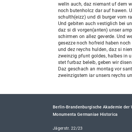
welln auch, daz niemant uf dem w
noch butenholcz dar auf hawen. Un
schulth(eizz) und di burger vom r
Und gebiten auch vestiglich bei u
daz si di vorgen(anten) unser ampt
schirmen on allez geverde. Und wel
gesezze noch hofreid haben noch 
und dez reychs hulden, daz si nie
zweinzig pfunt goldes, halbes in 
stet furbaz beleib, geben wir dise
Daz geschach an montag vor sant U
zweinzigstem iar unsers reychs u
Berlin-Brandenburgische Akademie der
Monumenta Germaniae Historica
Jägerstr. 22/23