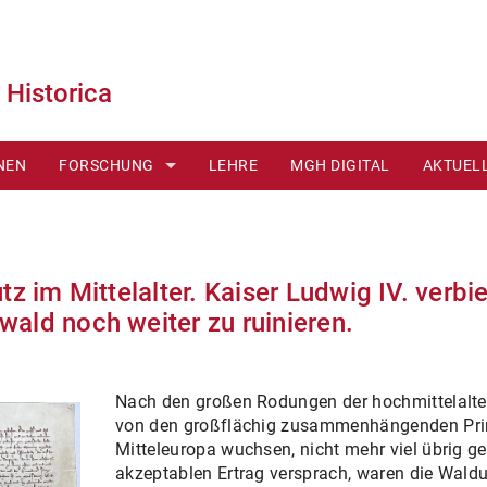
Historica
NEN
FORSCHUNG
LEHRE
MGH DIGITAL
AKTUEL
FUNDSTÜCKE
PUBLIKATIONEN
tz im Mittelalter. Kaiser Ludwig IV. verbi
ald noch weiter zu ruinieren.
Nach den großen Rodungen der hochmittelalte
von den großflächig zusammenhängenden Primä
Mitteleuropa wuchsen, nicht mehr viel übrig g
akzeptablen Ertrag versprach, waren die Waldu