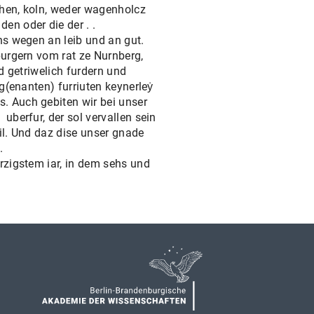
chen, koln, weder wagenholcz
en oder die der . .
hs wegen an leib und an gut.
burgern vom rat ze Nurnberg,
d getriwelich furdern und
g(enanten) furriuten keynerleẏ
. Auch gebiten wir bei unser
berfur, der sol vervallen sein
il. Und daz dise unser gnade
.
rzigstem iar, in dem sehs und