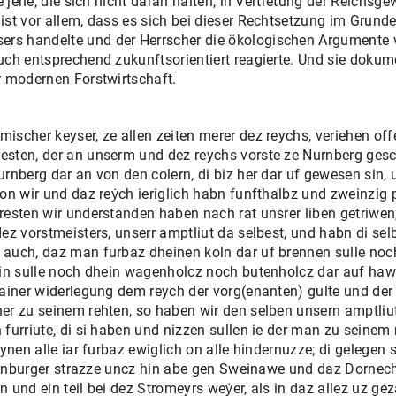
e jene, die sich nicht daran halten, in Vertretung der Reichsge
st vor allem, dass es sich bei dieser Rechtsetzung im Grund
s handelte und der Herrscher die ökologischen Argumente v
ch entsprechend zukunftsorientiert reagierte. Und sie dokume
r modernen Forstwirtschaft.
cher keyser, ze allen zeiten merer dez reychs, veriehen offe
sten, der an unserm und dez reychs vorste ze Nurnberg ges
rnberg dar an von den colern, di biz her dar uf gewesen sin, 
n wir und daz reẏch ieriglich habn funfthalbz und zweinzig pf
esten wir understanden haben nach rat unsrer liben getriwen,
z vorstmeisters, unserr amptliut da selbest, und habn di sel
auch, daz man furbaz dheinen koln dar uf brennen sulle noc
ein sulle noch dhein wagenholcz noch butenholcz dar auf haw
ainer widerlegung dem reych der vorg(enanten) gulte und der 
r zu seinem rehten, so haben wir den selben unsern amptliut
furriute, di si haben und nizzen sullen ie der man zu seine
nen alle iar furbaz ewiglich on alle hindernuzze; di gelegen s
Kurnburger strazze uncz hin abe gen Sweinawe und daz Dornec
en und ein teil bei dez Stromeyrs weẏer, als in daz allez uz ge