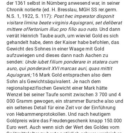
der 1361 selbst in Nürnberg anwesend war, in seiner
Chronik notierte (ed. H. Bresslau, MGH SS rer.germ.
N.S. 1, 1922, S. 117):
Post hec imperator disponit
visitare limina beate virginis Aquisgrani, set deliberat
mittere offertorium illuc pro filio suo nato.
Und dann
verrät Heinrich Taube auch, um wieviel Gold es sich
gehandelt habe, denn der Kaiser habe befohlen, das
Gewicht des Sohnes in einer Waage mit Gold
aufzuwiegen und dieses dann nach Aachen zu
senden:
Unde iubet filium ponderare in statera cum
auro, qui ponderavit XVI marcas auri, quas mittit
Aquisgran
i
;
16 Mark Gold entsprachen also dem
Sohn als Gewichtsäquivalent. Je nach dem
regionalspezifischen Gewicht einer Mark hätte
Wenzel bei seiner Taufe somit zwischen 3 700 und 4
000 Gramm gewogen, ein strammer Bursche also und
ein seltenes Detail für eine Zeit vor der Einführung
von Hebammenprotokollen. Und nach heutigem
Goldpreis wäre das Freudengeschenk knapp 150.000
Euro wert. Auch wenn sich der Wert des Goldes vom