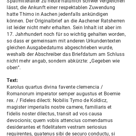
Spätmittelalter zu heute natürlich schwer vergleichen
lässt, die Ankunft einer respektablen Zuwendung
hatte Thimo in Aachen jedenfalls ankündigen
können. Der Originalbrief an die Aachener Ratsherren
ist leider nicht mehr erhalten. Sein Inhalt ist aber im
17. Jahrhundert noch für so wichtig gehalten worden,
so dass er gemeinsam mit anderen Urkundentexten
gleichen Ausgabedatums abgeschrieben wurde,
weshalb der Abschreiber das Briefdatum am Schluss
nicht mehr angab, sondern abkürzte: „Gegeben wie
oben“.
Text:
Karolus quartus divina favente clemencia /
Romanorum imperator semper augustus et Boemie
rex. / Fideles dilecti: Nobilis Tymo de Koldicz,
magister imperialis nostre camere, familiaris et
fidelis noster dilectus, transit ad vos causa
devocionis; quem vobis attencius comendamus
desiderantes et fidelitatem vestram seriosius
requirentes, quatenus sibi de securo conductu, si